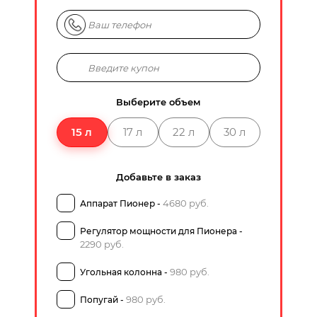
Выберите объем
15 л
17 л
22 л
30 л
Добавьте в заказ
4680 руб.
Аппарат Пионер -
Регулятор мощности для Пионера -
2290 руб.
980 руб.
Угольная колонна -
980 руб.
Попугай -