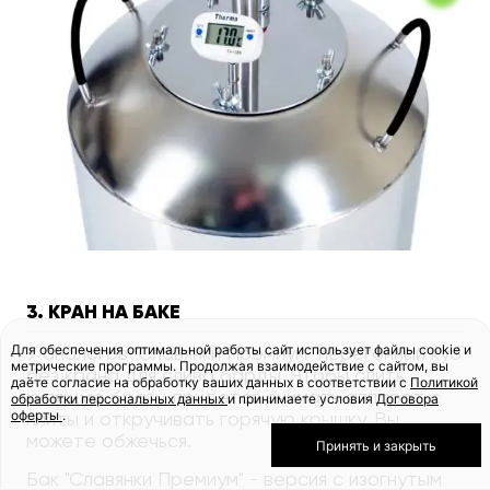
3. КРАН НА БАКЕ
Для обеспечения оптимальной работы сайт использует файлы cookie и
У аналогов "Славянки Премиум" перегонный куб
метрические программы. Продолжая взаимодействие с сайтом, вы
без крана для слива барды. Чтобы слить
даёте согласие на обработку ваших данных в соответствии с
Политикой
кипящую брагу, придется снимать аппарат с
обработки персональных данных
и принимаете условия
Договора
оферты
.
плиты и откручивать горячую крышку. Вы
можете обжечься.
Принять и закрыть
Бак "Славянки Премиум" - версия с изогнутым